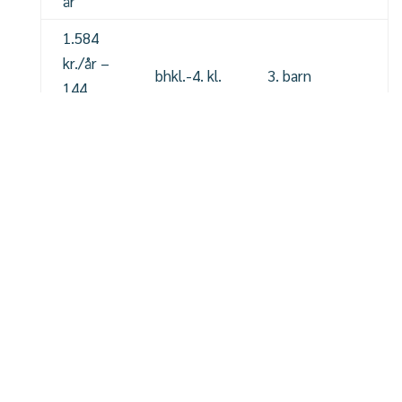
år
1.584
kr./år –
bhkl.-4. kl.
3. barn
144
kr./mdr.
2.849
kr./år –
5. kl.-9. kl.
3. barn
259
kr./mdr.
0 kr.
bhkl.-9. kl.
4., 5. osv. barn
8.206
kr./år –
SFO
alle
746
(Kahytten)
kr./mdr.